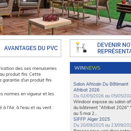
Session de formation
01/06/2025
Session de formation organ
avec notre partenaire Roto 
Easy pvc a Sousse ...
Salon Batimatec 2026
Du 03/05/2026 au 07/05/20
Windoor expose au salon
Batimatec chez Allstore du 
WIN
NEWS
rication des ses menuiseries
07 mai à Alger, Algérie
u produit fini. Cette
 garantie d'un produit fini
Salon Africain Du Bâtiment
Afribat 2026
Du 02/05/2026 au 05/05/20
les normes en vigueur et les
Windoor expose au salon afr
du bâtiment "Afribat 2026" 
 l'Air, à l'eau et au vent :
au 5 mai 2...
SIFFP Alger 2025
Du 20/09/2025 au 23/09/20
Passez nous voir chez notre