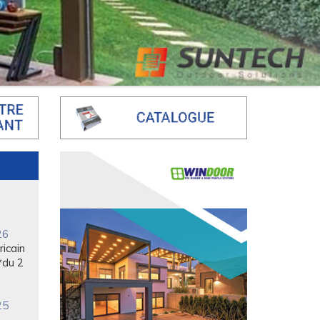
isée
chez
26
3 au
26
icain
*du 2
25