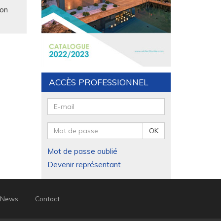
lon
ès le
de nos
ACCÈS PROFESSIONNEL
t de
OK
Mot de passe oublié
Devenir représentant
isée
chez
nNews
Contact
26