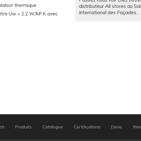
distributeur All stores au Sa
olation thermique :
International des Façades...
nêtre Uw = 2.2 W/M².K avec
Reprise de la production
01/08/2025
Reprise de la production apr
congé et l’entretien annuel 
machines.
Excellence confirmée !
01/07/2025
Wintech Tunisie est fier
d'annoncer le renouvèlemen
sa certification ISO 9001:2...
Session de formation
01/06/2025
Session de formation organ
avec notre partenaire Roto 
Easy pvc a Sousse ...
ch
Produits
Catalogue
Certifications
Devis
Wi
Salon Batimatec 2026
Du 03/05/2026 au 07/05/20