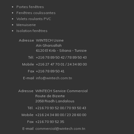
Portes fenêtres
Fenêtres coulissantes
Volets roulants PVC
Menuiserie
Isolation fenêtres
Adresse
WINTECH Usine
Aïn Gharsallah
6120 El Krib - Siliana - Tunisie
Tél.
+216 78 89 50 42 / 78 89 50 43
Mobile
+216 27 47 70 01 / 24 34 80 00
Fax
+216 78 89 50 41
E-mail
info@wintech.com.tn
Adresse
WINTECH Service Commercial
Route de Bizerte
2058 Riadh Landalous
Tél.
+216 70 93 52 00 / 70 93 50 43
Mobile
+216 24 34 80 00 / 23 28 60 00
Fax
+216 70 93 52 35
E-mail
commercial@wintech.com.tn