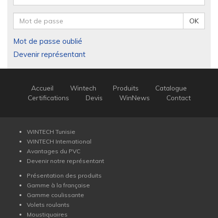
OK
Mot de passe oublié
Devenir représentant
Accueil
Wintech
Produits
Catalogue
Certifications
Devis
WinNews
Contact
WINTECH Tunisie
WINTECH International
Avantages du PVC
Devenir notre représentant
Présentation des produits
Gamme à la française
Gamme coulissante
Volets roulants
Moustiquaires